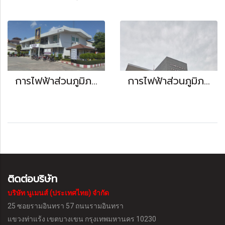
การไฟฟ้าส่วนภูมิภาค (จังหวัดระนอง)
การไฟฟ้าส่วนภูมิภาค (อำเภอชนแดน)
ติดต่อบริษัท
บริษัท นูเมนส์ (ประเทศไทย) จำกัด
25 ซอยรามอินทรา 57 ถนนรามอินทรา
แขวงท่าแร้ง
เขตบางเขน กรุงเทพมหานคร 10230