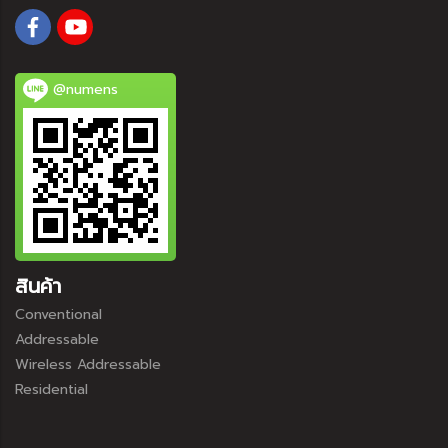
@numens
สินค้า
Conventional
Addressable
Wireless Addressable
Residential