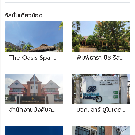
อัลบั้มเกี่ยวข้อง
The Oasis Spa Phuket
พิมพ์ธารา บีช รีสอร์ท
สำนักงานบังคับคดี จังหวัดสมุทรปราการ
บจก. อาร์ ยูไนเต็ด โฟลดิ้ง